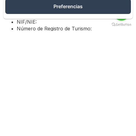
Teléfono: 648413341
Preferencias
España - Información Adicional Requerida:
NIF/NIE:
Número de Registro de Turismo:
Alta como Autónomo:
Información sobre
Contratación Electrónica
Procedimientos de Reserva:
Pasos para la Formalización del Contrato: Los
siguientes pasos deben completarse para finalizar una
reserva:
Seleccionar fechas y tipo de habitación
Introducir los datos del huésped
Revisar los detalles de la reserva
Completar el pago
Recibir el correo electrónico de confirmación
Gestión de Documentos Electrónicos:
Archivo del Contrato:
Las confirmaciones de